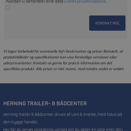
*
hvordan vi behandler dine data i
vores privatlivspolitik
.
KONTAKT MIG
Vi tager forbehold for eventuelle fejl i beskrivelser og priser. Bemærk, at
produktbilleder og specifikationer kan vise forskellige versioner eller
udstyrsvarianter. Kontakt os gerne for præcis information om det
specifikke produkt. Alle priser er inkl. moms, med mindre andet er anført.
HERNING TRAILER- & BÅDCENTER
Herning Trailer & Bådcenter drives af Lars & Anette, med fokus på
den trygge handel.
Her får du seriøs vejledning uanset om du søger en jolle eller den