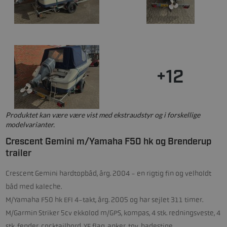
+12
Produktet kan være være vist med ekstraudstyr og i forskellige
modelvarianter.
Crescent Gemini m/Yamaha F50 hk og Brenderup
trailer
Crescent Gemini hardtopbåd, årg. 2004 - en rigtig fin og velholdt
båd med kaleche.
M/Yamaha F50 hk EFI 4-takt, årg. 2005 og har sejlet 311 timer.
M/Garmin Striker 5cv ekkolod m/GPS, kompas, 4 stk. redningsveste, 4
stk. fender, cocktailbord, YF flag, anker, tov, badestige.