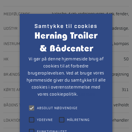
MEDFØLGENDE
kaleche, 4 stk. redningsveste, 4 stk. fender,
Samtykke til cookies
UDSTYR
cocktailbord, YF flag, anker, tov, badestige.
INSTRUMENTER
Garmin Striker 5cv ekkolod m/GPS, kompas
Vi gør på denne hjemmeside brug af
HK
50
cookies til at forbedre
brugeroplevelsen. Ved at bruge vores
BRÆNDSTOFSYSTEM
insprøjtning
hjemmeside giver du samtykke til alle
cookies i overensstemmelse med
KØRTE ANTAL TIMER
311
vores cookiepolitik.
Læs mere
BÅDENS TILSTAND
Pæn og velholdt
ABSOLUT NØDVENDIGE
YDEEVNE
MÅLRETNING
LOKATION
hos forhandler
FUNKTIONALITET