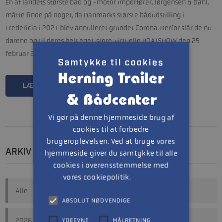
En af landets største båd og -motor importører, Jørgensen & Dahl,
måtte finde på noget, da Danmarks største bådudstilling i
Fredericia i 2021 blev annulleret grundet Corona. Derfor slår de nu
dørene op til deres helt eget, store, virtuelle BOATSHOW den 25
februar 2021 kl. 10:00.
Samtykke til cookies
LÆS MERE
Vi gør på denne hjemmeside brug af
cookies til at forbedre
brugeroplevelsen. Ved at bruge vores
ARKIV
hjemmeside giver du samtykke til alle
cookies i overensstemmelse med
vores cookiepolitik.
Læs mere
Alle
ABSOLUT NØDVENDIGE
2026
YDEEVNE
MÅLRETNING