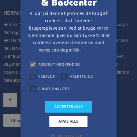
HERNING TRAILER- & BÅDCENTER
Vi gør på denne hjemmeside brug af
cookies til at forbedre
Herning Trailer & Bådcenter drives af Lars & Anette, med fokus på
brugeroplevelsen. Ved at bruge vores
den trygge handel.
hjemmeside giver du samtykke til alle
Her får du seriøs vejledning uanset om du søger en jolle eller den
cookies i overensstemmelse med
helt store båd til fritidsfiskeren.
vores cookiepolitik.
Læs mere
Vi er autoriseret forhandler af Mercury bådmotorer, Quicksilver,
Bayliner, Highfield og Linder både samt Variant & Brenderup
ABSOLUT NØDVENDIGE
trailere. Derudover har vi nok Midtjyllands største udvalg indenfor
YDEEVNE
MÅLRETNING
fiskeudstyr.
FUNKTIONALITET
ACCEPTER ALLE
Tilmeld nyhedsbrev
AFVIS ALLE
VIS DETALJER