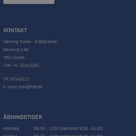
KONTAKT
Herning Trailer- & Bådcenter
Navervej 14A
7451 Sunds
CVR-nr.: 20412291
Tlf.:
97142211
E-mail:
mail@htb.dk
ÅBNINGSTIDER
Mandag:
08.30 - 17.30 (Værksted 8.30-16.30)