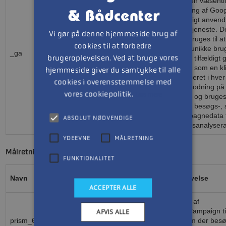
som er en væsentl
opdatering af Goo
almindeligt anvend
analysetjeneste. 
Vi gør på denne hjemmeside brug af
cookie bruges til a
Google
cookies til at forbedre
1 år 1
mellem unikke bru
_ga
LLC
brugeroplevelsen. Ved at bruge vores
måned
tildele et tilfældigt
.htb.dk
nummer som en klie
hjemmeside giver du samtykke til alle
er inkluderet i hver
cookies i overensstemmelse med
sideanmodning på 
vores cookiepolitik.
Læs mere
websted og bruges t
beregne besøgs-, 
og kampagnedata t
ABSOLUT NØDVENDIGE
webstedsanalysera
YDEEVNE
MÅLRETNING
Målretning
FUNKTIONALITET
Udbyder /
Navn
Udløbsdato
Beskrivelse
Domæne
ACCEPTER ALLE
Bruges af
ActiveCampaign til
AFVIS ALLE
prism_651822095
.htb.dk
1 måned
se hvem der bes