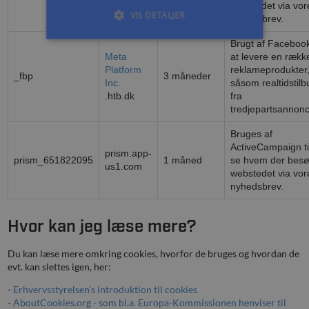
webstedet via vor
VIS DETALJER
nyhedsbrev.
Brugt af Facebook 
Meta
at levere en rækk
Platform
reklameprodukter
_fbp
3 måneder
Inc.
såsom realtidstilb
.htb.dk
fra
tredjepartsannon
Bruges af
ActiveCampaign til
prism.app-
prism_651822095
1 måned
se hvem der bes
us1.com
webstedet via vor
nyhedsbrev.
Hvor kan jeg læse mere?
Du kan læse mere omkring cookies, hvorfor de bruges og hvordan de
evt. kan slettes igen, her:
-
Erhvervsstyrelsen's introduktion til cookies
-
AboutCookies.org - som bl.a. Europa-Kommissionen henviser til