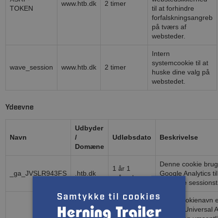
www.htb.dk
2 timer
TOKEN
til at forhindre
forfalskningsangreb
på tværs af
websteder.
Intern
systemcookie til at
wave_session
www.htb.dk
2 timer
huske dine valg på
webstedet.
Ydeevne
Udbyder
Navn
/
Udløbsdato
Beskrivelse
Domæne
Denne cookie brug
1 år 1
_ga_JVSLR943FS
.htb.dk
Google Analytics til
måned
fortsætte sessionst
Samtykke til cookies
Dette cookienavn er
Google Universal An