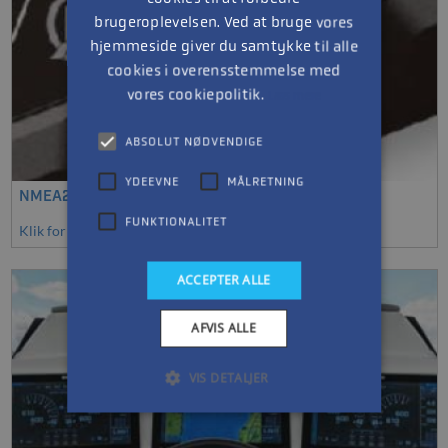
brugeroplevelsen. Ved at bruge vores
hjemmeside giver du samtykke til alle
cookies i overensstemmelse med
vores cookiepolitik.
Læs mere
ABSOLUT NØDVENDIGE
YDEEVNE
MÅLRETNING
NMEA2000 Gateway
FUNKTIONALITET
Klik for at se mere
ACCEPTER ALLE
AFVIS ALLE
VIS DETALJER