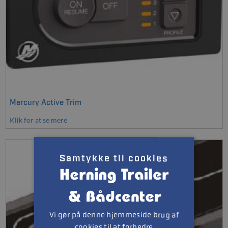
Mercury Active Trim
Klik for at se mere
Samtykke til cookies
Vi gør på denne hjemmeside brug af
cookies til at forbedre