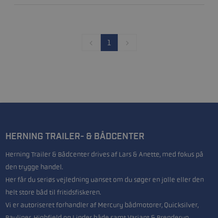
1
HERNING TRAILER- & BÅDCENTER
Herning Trailer & Bådcenter drives af Lars & Anette, med fokus på
den trygge handel.
Her får du seriøs vejledning uanset om du søger en jolle eller den
helt store båd til fritidsfiskeren.
Vi er autoriseret forhandler af Mercury bådmotorer, Quicksilver,
Bayliner, Highfield og Linder både samt Variant & Brenderup