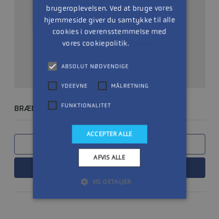
brugeroplevelsen. Ved at bruge vores
hjemmeside giver du samtykke til alle
cookies i overensstemmelse med
vores cookiepolitik.
Læs mere
ABSOLUT NØDVENDIGE
YDEEVNE
MÅLRETNING
FUNKTIONALITET
BRÆNDSTOFSLANGESÆT 12 FOD
ACCEPTER ALLE
SAMMENLIGN
AFVIS ALLE
LÆS MERE
VIS DETALJER