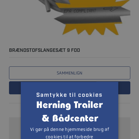
BRÆNDSTOFSLANGESÆT 9 FOD
SAMMENLIGN
LÆS MERE
Samtykke til cookies
Vi gør på denne hjemmeside brug af
cookies til at forbedre