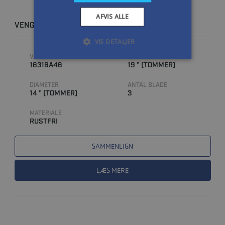
AFVIS ALLE
VENGEANCE 14 X 19 RH
VIS DETALJER
VARENUMMER
STIGNING
16316A46
19 " (TOMMER)
DIAMETER
ANTAL BLADE
14 " (TOMMER)
3
MATERIALE
RUSTFRI
SAMMENLIGN
LÆS MERE