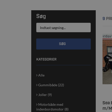
Søg
9
PR
SØG
KATEGORIER
Alle
Gummibåde (22)
Joller (9)
Sea 
Motorbåde med
m/Me
indenbordsmotor (8)