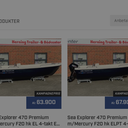
ODUKTER
KAMPAGNEPRIS
KAMPAG
63.900
67.9
Kr.
Kr.
Explorer 470 Premium
Sea Explorer 470 Premium
rcury F20 hk EL 4-takt EFI
m/Mercury F20 hk ELPT 4-