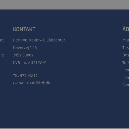
KONTAKT
ÅB
med
Herning Trailer- & Bådcenter
Man
Navervej 14A
Tir
lle
7451 Sunds
Ons
CVR-nr.: 20412291
Tor
Fre
Tlf.:
97142211
Lør
E-mail:
mail@htb.dk
Søn