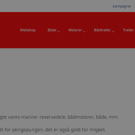
Kampagner
Webshop
Både
Motorer
Bådtrailer
Trailer
rugte vores marine-reservedele, bådmotorer, både, mm.
t for pengepungen, det er også godt for miljøet.