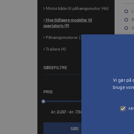
- KA
Motorbåde til påhængsmotor (46)
L
B
Nye tidligere modeller til
specialpris (9)
V
M
Påhængsmotorer (79)
Trailere (4)
SØGEFILTRE
Vi gør på
bruge vor
PRIS
AB
SØG
Lind