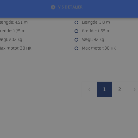
I - DEMO - m/Variant trailer
KAMPAGNEPRIS SPAR 25% 
VIS DETALJER
DSAT PÅSKEPRIS !
ængde: 4.51 m
Længde: 3.8 m
redde: 1.75 m
Bredde: 1.65 m
ægt: 202 kg
Vægt: 92 kg
ax motor: 30 HK
Max motor: 30 HK
1
2