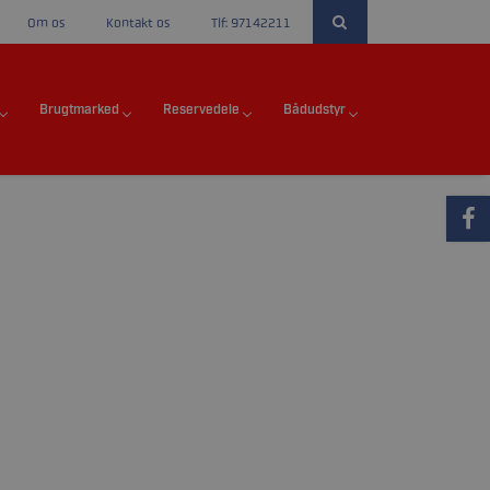
Om os
Kontakt os
Tlf: 97142211
Brugtmarked
Reservedele
Bådudstyr