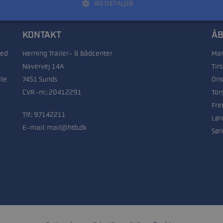
VIS DETALJER
KONTAKT
ÅB
med
Herning Trailer- & Bådcenter
Man
Navervej 14A
Tir
lle
7451 Sunds
Ons
CVR-nr.: 20412291
Tor
Fre
Tlf.:
97142211
Lør
E-mail:
mail@htb.dk
Søn