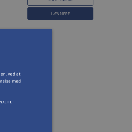
LÆS MERE
en. Ved at
mmelse med
NALITET