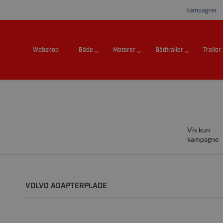
Kampagner
Webshop
Både
Motorer
Bådtrailer
Trailer
Vis kun
kampagne
VOLVO ADAPTERPLADE