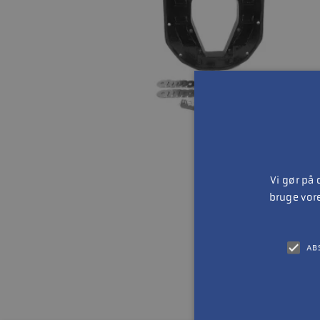
Vi gør på
bruge vor
AB