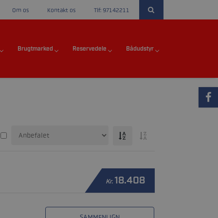
Om os
Kontakt os
Tlf: 97142211
Brugtmarked
Reservedele
Bådudstyr
18.408
Kr.
SAMMENLIGN