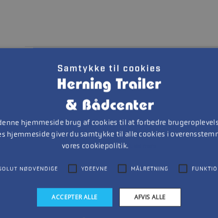
Samtykke til cookies
 denne hjemmeside brug af cookies til at forbedre brugeroplevels
1
es hjemmeside giver du samtykke til alle cookies i overensste
vores cookiepolitik.
Læs mere
SOLUT NØDVENDIGE
YDEEVNE
MÅLRETNING
FUNKTIO
ACCEPTER ALLE
AFVIS ALLE