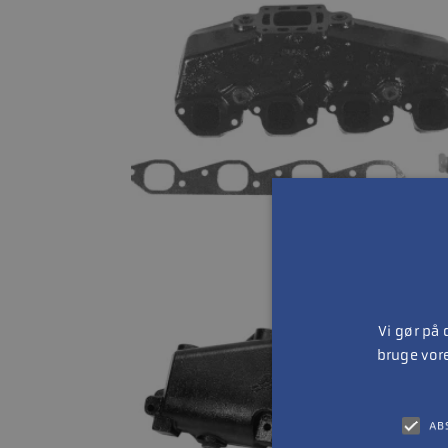
Vi gør på
bruge vor
AB