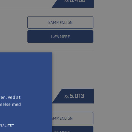
6.466
Kr.
SAMMENLIGN
LÆS MERE
5.013
en. Ved at
Kr.
mmelse med
SAMMENLIGN
NALITET