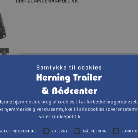
UDSTØDNINGSMANIFOLD V8
Samtykke til cookies
UDSTØDNINGSMANIFOLD V8
 denne hjemmeside brug af cookies til at forbedre brugeroplevels
es hjemmeside giver du samtykke til alle cookies i overensste
vores cookiepolitik.
Læs mere
SOLUT NØDVENDIGE
YDEEVNE
MÅLRETNING
FUNKTIO