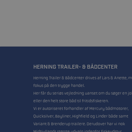
HERNING TRAILER- & BÅDCENTER
Herning Trailer & Bådcenter drives af Lars & Anette, 
fokus på den trygge handel.
Her får du seriøs vejledning uanset om du søger en jo
eller den helt store båd til fritidsfiskeren.
Vi er autoriseret forhandler af Mercury bådmotorer,
Quicksilver, Bayliner, Highfield og Linder både samt
Variant & Brenderup trailere. Derudover har vi nok
Midtjyllands største udvalg indenfor fiskeudstyr.