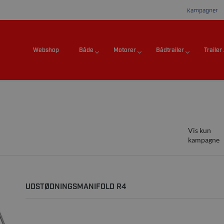
Kampagner
Webshop
Både
Motorer
Bådtrailer
Trailer
Vis kun
kampagne
UDSTØDNINGSMANIFOLD R4