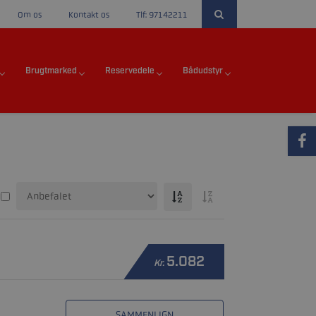
Om os
Kontakt os
Tlf: 97142211
Brugtmarked
Reservedele
Bådudstyr
5.082
Kr.
SAMMENLIGN