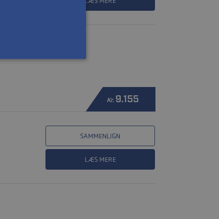
LÆS MERE
9.155
Kr.
SAMMENLIGN
LÆS MERE