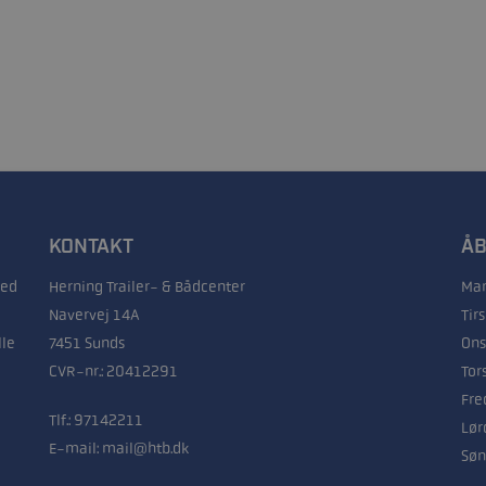
KONTAKT
ÅB
med
Herning Trailer- & Bådcenter
Man
Navervej 14A
Tir
lle
7451 Sunds
Ons
CVR-nr.: 20412291
Tor
Fre
Tlf.:
97142211
Lør
E-mail:
mail@htb.dk
Søn