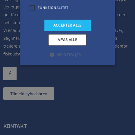
den trygge handel.
FUNKTIONALITET
Her får du seriøs vejledning uanset om du søger en jolle eller den
helt store båd til fritidsfiskeren.
ACCEPTER ALLE
Vi er autoriseret forhandler af Mercury bådmotorer, Quicksilver,
Bayliner, Highfield og Linder både samt Variant & Brenderup
AFVIS ALLE
trailere. Derudover har vi nok Midtjyllands største udvalg indenfor
fiskeudstyr.
VIS DETALJER
Tilmeld nyhedsbrev
KONTAKT