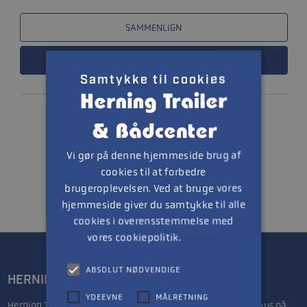
SAMMENLIGN
LÆS MERE
Samtykke til cookies
1
Vi gør på denne hjemmeside brug af
cookies til at forbedre
brugeroplevelsen. Ved at bruge vores
hjemmeside giver du samtykke til alle
cookies i overensstemmelse med
vores cookiepolitik.
Læs mere
ABSOLUT NØDVENDIGE
HERNING TRAILER- & BÅDCENTER
YDEEVNE
MÅLRETNING
Herning Trailer & Bådcenter drives af Lars & Anette, med fokus på