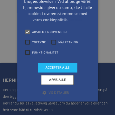
brugeroplevelsen. Ved at bruge vores
hjemmeside giver du samtykke til alle
cookies i overensstemmelse med
vores cookiepolitik.
Læs mere
1
ABSOLUT NØDVENDIGE
YDEEVNE
MÅLRETNING
FUNKTIONALITET
ACCEPTER ALLE
HERNING TRAILER- & BÅDCENTER
AFVIS ALLE
Herning Trailer & Bådcenter drives af Lars & Anette, med fokus på
VIS DETALJER
den trygge handel.
Her får du seriøs vejledning uanset om du søger en jolle eller den
helt store båd til fritidsfiskeren.