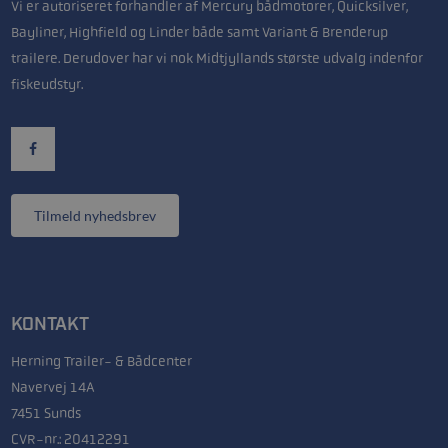
Vi er autoriseret forhandler af Mercury bådmotorer, Quicksilver,
Bayliner, Highfield og Linder både samt Variant & Brenderup
trailere. Derudover har vi nok Midtjyllands største udvalg indenfor
fiskeudstyr.
Tilmeld nyhedsbrev
KONTAKT
Herning Trailer- & Bådcenter
Navervej 14A
7451 Sunds
CVR-nr.: 20412291