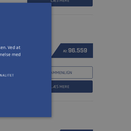
LÆS MERE
en. Ved at
96.559
Kr.
mmelse med
SAMMENLIGN
NALITET
LÆS MERE