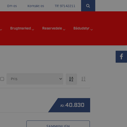
Om os
Kontakt os
Tlf: 97142211
Brugtmarked
Reservedele
Bådudstyr
40.830
Kr.
SAMMENLIGN