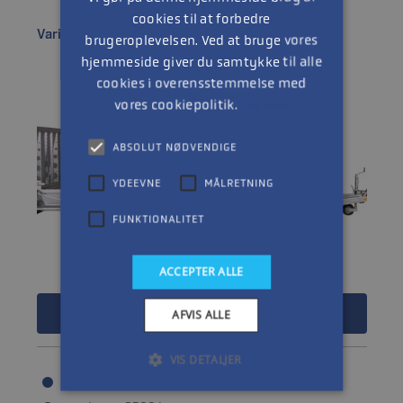
cookies til at forbedre
Variant 3520M5
brugeroplevelsen. Ved at bruge vores
hjemmeside giver du samtykke til alle
cookies i overensstemmelse med
vores cookiepolitik.
Læs mere
ABSOLUT NØDVENDIGE
YDEEVNE
MÅLRETNING
FUNKTIONALITET
ACCEPTER ALLE
72.475
DKK
AFVIS ALLE
VIS DETALJER
Nyttelast: 2490 kg