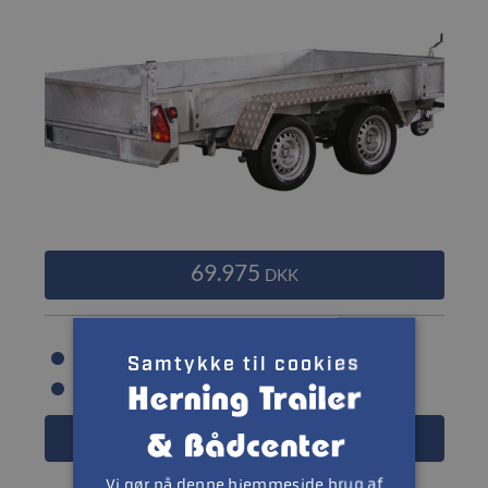
69.975
DKK
Nyttelast: 2203 kg
Samtykke til cookies
Totalvægt: 3000 kg
Læs mere
Vi gør på denne hjemmeside brug af