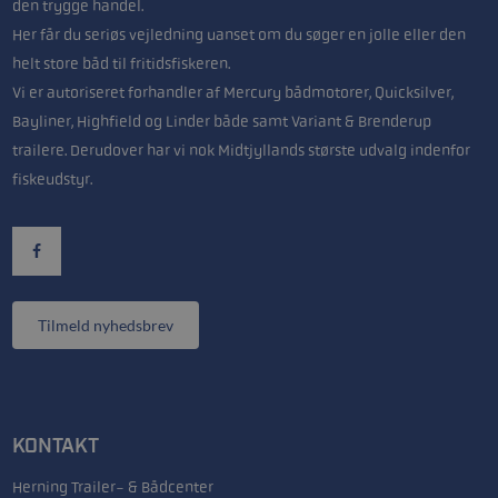
den trygge handel.
Her får du seriøs vejledning uanset om du søger en jolle eller den
helt store båd til fritidsfiskeren.
Vi er autoriseret forhandler af Mercury bådmotorer, Quicksilver,
Bayliner, Highfield og Linder både samt Variant & Brenderup
trailere. Derudover har vi nok Midtjyllands største udvalg indenfor
fiskeudstyr.
Tilmeld nyhedsbrev
KONTAKT
Herning Trailer- & Bådcenter