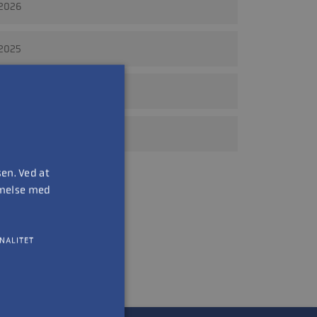
2026
2025
2024
Ældre
en. Ved at
mmelse med
NALITET