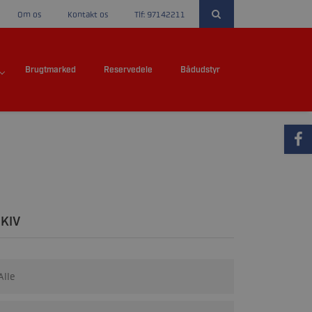
Om os
Kontakt os
Tlf: 97142211
Brugtmarked
Reservedele
Bådudstyr
KIV
Alle