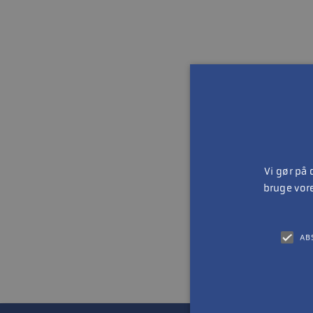
Vi gør på
bruge vor
AB