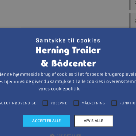
Samtykke til cookies
 denne hjemmeside brug af cookies til at forbedre brugeroplevels
es hjemmeside giver du samtykke til alle cookies i overensste
vores cookiepolitik.
Læs mere
SOLUT NØDVENDIGE
YDEEVNE
MÅLRETNING
FUNKTIO
ACCEPTER ALLE
AFVIS ALLE
VIS DETALJER