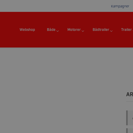
Kampagner
Webshop
Både
Motorer
Bådtrailer
Trailer
AR