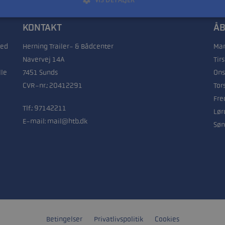
KONTAKT
ÅB
med
Herning Trailer- & Bådcenter
Man
Navervej 14A
Tir
lle
7451 Sunds
Ons
CVR-nr.: 20412291
Tor
Fre
Tlf.:
97142211
Lør
E-mail:
mail@htb.dk
Søn
Betingelser
Privatlivspolitik
Cookies