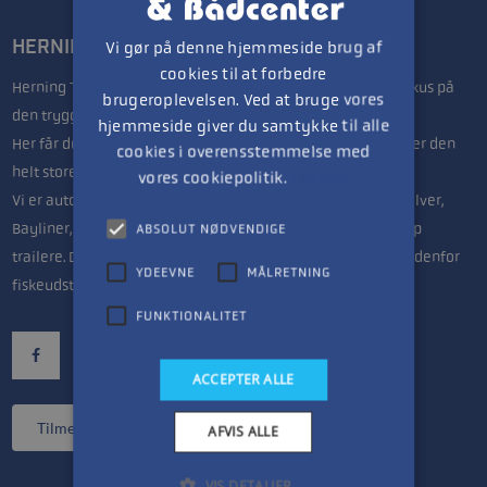
HERNING TRAILER- & BÅDCENTER
Vi gør på denne hjemmeside brug af
cookies til at forbedre
Herning Trailer & Bådcenter drives af Lars & Anette, med fokus på
brugeroplevelsen. Ved at bruge vores
den trygge handel.
hjemmeside giver du samtykke til alle
Her får du seriøs vejledning uanset om du søger en jolle eller den
cookies i overensstemmelse med
helt store båd til fritidsfiskeren.
vores cookiepolitik.
Læs mere
Vi er autoriseret forhandler af Mercury bådmotorer, Quicksilver,
Bayliner, Highfield og Linder både samt Variant & Brenderup
ABSOLUT NØDVENDIGE
trailere. Derudover har vi nok Midtjyllands største udvalg indenfor
YDEEVNE
MÅLRETNING
fiskeudstyr.
FUNKTIONALITET
ACCEPTER ALLE
Tilmeld nyhedsbrev
AFVIS ALLE
VIS DETALJER