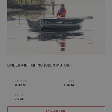
LINDER 410 FISHING (UDEN MOTOR)
LÆNGDE
BREDDE
4.03 M
1.56 M
VÆGT
75 KG
SAMMENLIGN