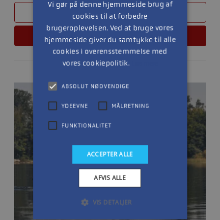
Vi gør på denne hjemmeside brug af
SAMMENLIGN
cookies til at forbedre
brugeroplevelsen. Ved at bruge vores
LÆS MERE
hjemmeside giver du samtykke til alle
cookies i overensstemmelse med
vores cookiepolitik.
Læs mere
ABSOLUT NØDVENDIGE
YDEEVNE
MÅLRETNING
FUNKTIONALITET
ACCEPTER ALLE
AFVIS ALLE
VIS DETALJER