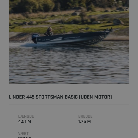
LINDER 445 SPORTSMAN BASIC (UDEN MOTOR)
LÆNGDE
BREDDE
4.51 M
1.75 M
VÆGT