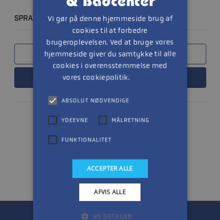
Vi gør på denne hjemmeside brug af
SPRAYMALING - PHANTOM BLACK
cookies til at forbedre
brugeroplevelsen. Ved at bruge vores
hjemmeside giver du samtykke til alle
SAMMENLIGN
cookies i overensstemmelse med
vores cookiepolitik.
LÆS MERE
Læs mere
ABSOLUT NØDVENDIGE
YDEEVNE
MÅLRETNING
1
FUNKTIONALITET
ACCEPTER ALLE
AFVIS ALLE
VIS DETALJER