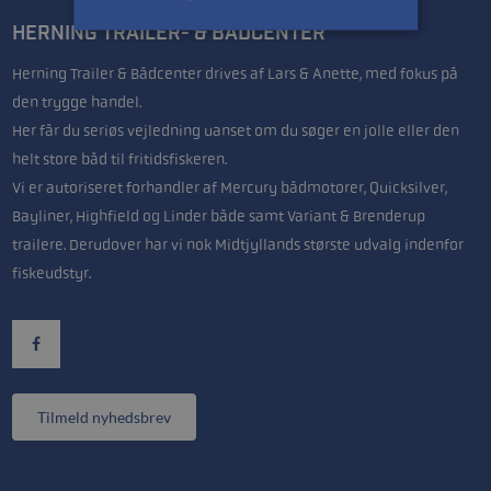
HERNING TRAILER- & BÅDCENTER
Herning Trailer & Bådcenter drives af Lars & Anette, med fokus på
den trygge handel.
Her får du seriøs vejledning uanset om du søger en jolle eller den
helt store båd til fritidsfiskeren.
Vi er autoriseret forhandler af Mercury bådmotorer, Quicksilver,
Bayliner, Highfield og Linder både samt Variant & Brenderup
trailere. Derudover har vi nok Midtjyllands største udvalg indenfor
fiskeudstyr.
Tilmeld nyhedsbrev