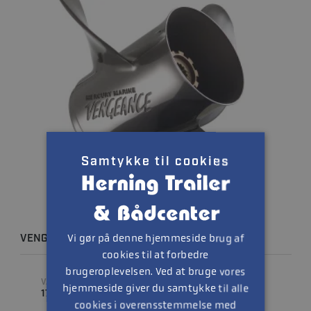
Samtykke til cookies
Vi gør på denne hjemmeside brug af
VENGEANCE 14 X 10 RH
cookies til at forbedre
brugeroplevelsen. Ved at bruge vores
VARENUMMER
STIGNING
hjemmeside giver du samtykke til alle
17310A46
10 " (TOMMER)
cookies i overensstemmelse med