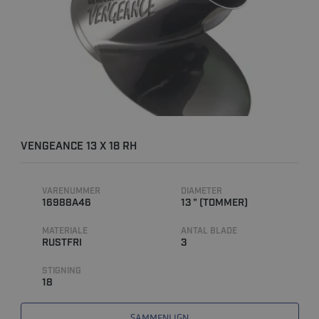
VENGEANCE 13 X 18 RH
VARENUMMER
DIAMETER
16988A46
13 " (TOMMER)
MATERIALE
ANTAL BLADE
RUSTFRI
3
STIGNING
18
SAMMENLIGN