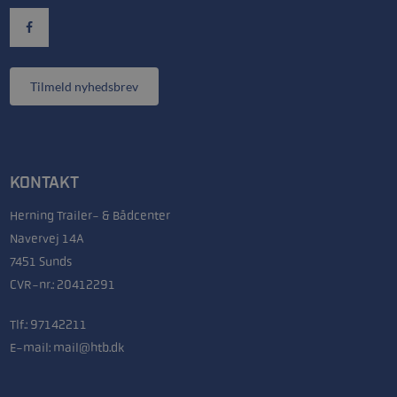
Tilmeld nyhedsbrev
KONTAKT
Herning Trailer- & Bådcenter
Navervej 14A
7451 Sunds
CVR-nr.: 20412291
Tlf.:
97142211
E-mail:
mail@htb.dk