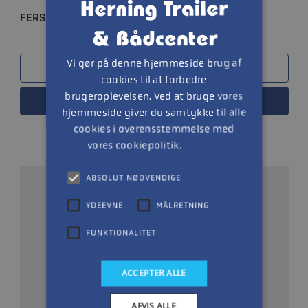
FERSKVANDSKØLING 7.4L/8.2L
Vi gør på denne hjemmeside brug af
SAMMENLIGN
cookies til at forbedre
brugeroplevelsen. Ved at bruge vores
LÆS MERE
hjemmeside giver du samtykke til alle
cookies i overensstemmelse med
vores cookiepolitik.
Læs mere
ABSOLUT NØDVENDIGE
YDEEVNE
MÅLRETNING
FUNKTIONALITET
ACCEPTER ALLE
AFVIS ALLE