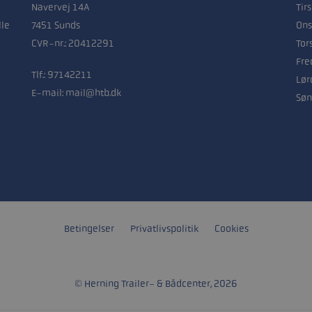
Navervej 14A
Tir
lle
7451 Sunds
Ons
CVR-nr.: 20412291
Tor
Fre
Tlf.:
97142211
Lør
E-mail:
mail@htb.dk
Søn
Betingelser
Privatlivspolitik
Cookies
© Herning Trailer- & Bådcenter, 2026