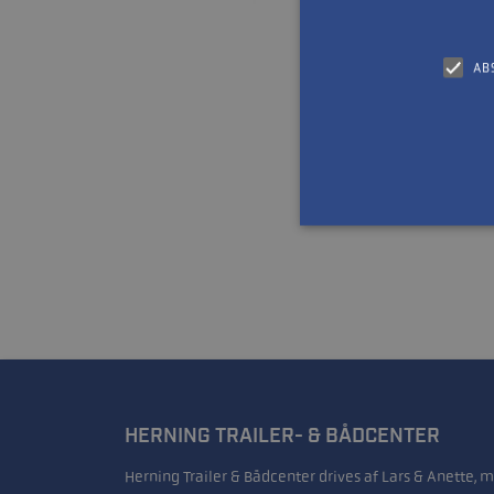
AB
HERNING TRAILER- & BÅDCENTER
Herning Trailer & Bådcenter drives af Lars & Anette, 