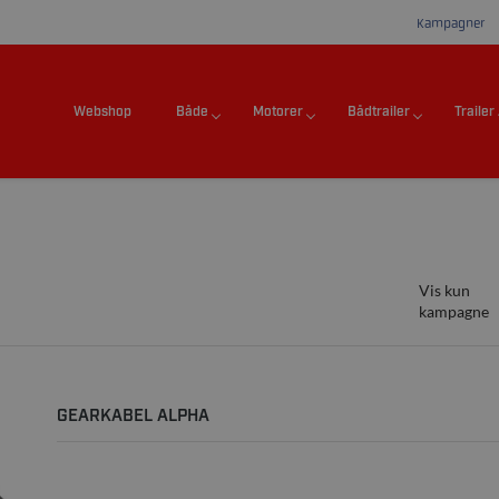
Kampagner
Webshop
Både
Motorer
Bådtrailer
Trailer
Vis kun
kampagne
GEARKABEL ALPHA