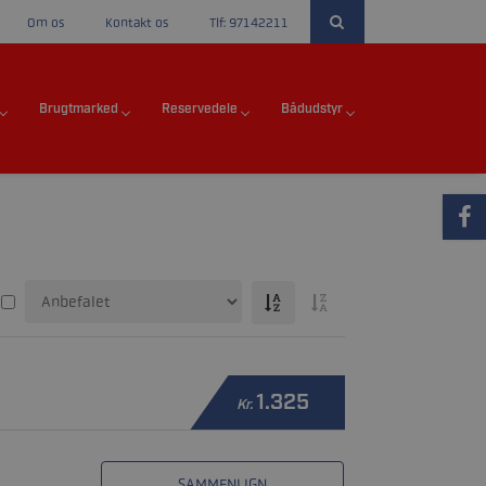
Om os
Kontakt os
Tlf: 97142211
Brugtmarked
Reservedele
Bådudstyr
1.325
Kr.
SAMMENLIGN