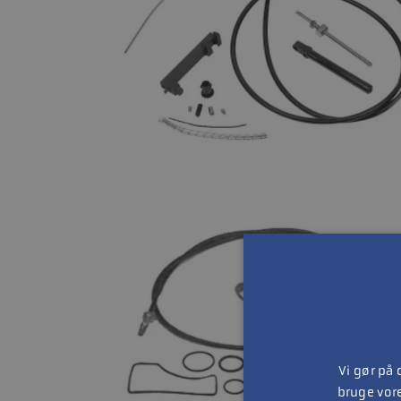
Vi gør på
bruge vor