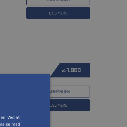
LÆS MERE
1.968
Kr.
SAMMENLIGN
LÆS MERE
en. Ved at
mmelse med