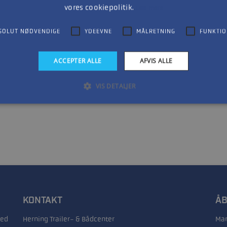
vores cookiepolitik.
Læs mere
SOLUT NØDVENDIGE
YDEEVNE
MÅLRETNING
FUNKTIO
ACCEPTER ALLE
AFVIS ALLE
1
VIS DETALJER
KONTAKT
ÅB
med
Herning Trailer- & Bådcenter
Man