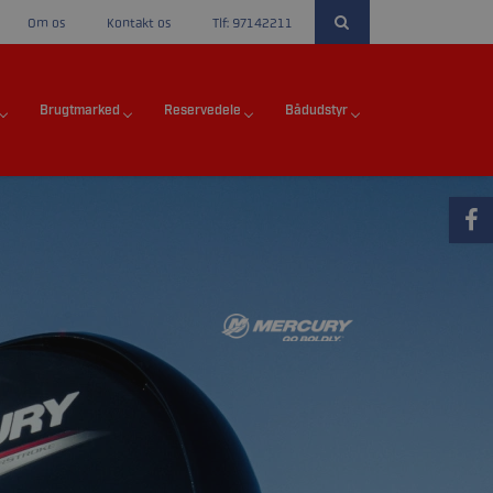
Om os
Kontakt os
Tlf: 97142211
Brugtmarked
Reservedele
Bådudstyr