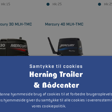
Hk: 15
Hk: 25
Hk: 2
cury 30 MLH-TMC
Mercury 40 MLH-TMC
Samtykke til cookies
38.160
30.270
DKK
DKK
Med
anbefalet udstyr
31.490 DKK
 denne hjemmeside brug af cookies til at forbedre brugeroplevels
Cylindre: 2
es hjemmeside giver du samtykke til alle cookies i overensste
Kategori: 2-takt
vores cookiepolitik.
Læs mere
Cylindre: 3
Hk: 30