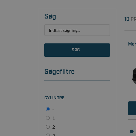
Søg
10
PR
Mer
SØG
Søgefiltre
CYLINDRE
-
1
2
3