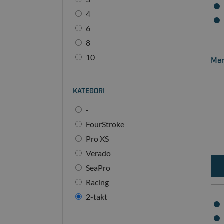
4
6
8
10
Mer
KATEGORI
-
FourStroke
Pro XS
Verado
SeaPro
Racing
2-takt