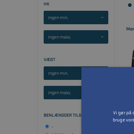
HK
Ingen min.
Mer
Ingen maks.
VÆGT
Ingen min.
Ingen maks.
Vi gør på
BENLÆNGDER TILGÆNGELIGE
bruge vor
-