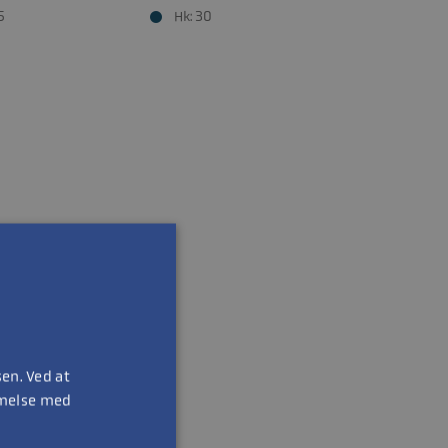
5
Hk: 30
en. Ved at
mmelse med