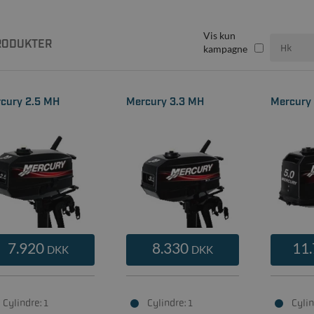
Vis kun
ODUKTER
kampagne
cury 2.5 MH
Mercury 3.3 MH
Mercury
7.920
8.330
11
DKK
DKK
Cylindre: 1
Cylindre: 1
Cylin