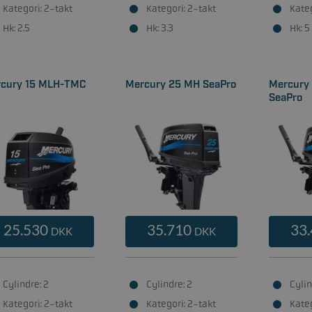
Kategori: 2-takt
Kategori: 2-takt
Kateg
Hk: 2.5
Hk: 3.3
Hk: 5
cury 15 MLH-TMC
Mercury 25 MH SeaPro
Mercury
SeaPro
25.530
35.710
33
DKK
DKK
Cylindre: 2
Cylindre: 2
Cylin
Kategori: 2-takt
Kategori: 2-takt
Kateg