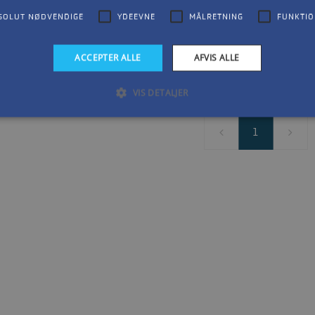
Kategori: 2-takt
SOLUT NØDVENDIGE
YDEEVNE
MÅLRETNING
FUNKTIO
Hk: 40
ACCEPTER ALLE
AFVIS ALLE
VIS DETALJER
1