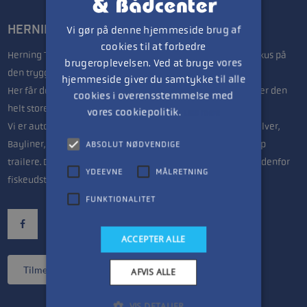
HERNING TRAILER- & BÅDCENTER
Vi gør på denne hjemmeside brug af
cookies til at forbedre
Herning Trailer & Bådcenter drives af Lars & Anette, med fokus på
brugeroplevelsen. Ved at bruge vores
den trygge handel.
hjemmeside giver du samtykke til alle
Her får du seriøs vejledning uanset om du søger en jolle eller den
cookies i overensstemmelse med
helt store båd til fritidsfiskeren.
vores cookiepolitik.
Læs mere
Vi er autoriseret forhandler af Mercury bådmotorer, Quicksilver,
Bayliner, Highfield og Linder både samt Variant & Brenderup
ABSOLUT NØDVENDIGE
trailere. Derudover har vi nok Midtjyllands største udvalg indenfor
YDEEVNE
MÅLRETNING
fiskeudstyr.
FUNKTIONALITET
ACCEPTER ALLE
Tilmeld nyhedsbrev
AFVIS ALLE
VIS DETALJER