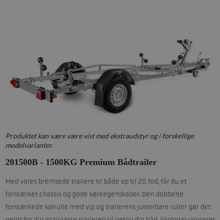
Produktet kan være være vist med ekstraudstyr og i forskellige
modelvarianter.
201500B - 1500KG Premium Bådtrailer
Med vores bremsede trailere til både op til 20 fod, får du et
forstærket chassis og gode køreegenskaber. Den dobbelte
forstærkede kølrulle med vip og trailerens justerbare ruller gør det
nemt for dig at tilpasse traileren til netop din båd. Varmgalvaniseret