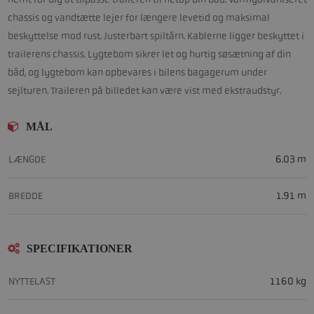
chassis og vandtætte lejer for længere levetid og maksimal
beskyttelse mod rust. Justerbart spiltårn. Kablerne ligger beskyttet i
trailerens chassis. Lygtebom sikrer let og hurtig søsætning af din
båd, og lygtebom kan opbevares i bilens bagagerum under
sejlturen. Traileren på billedet kan være vist med ekstraudstyr.
MÅL
LÆNGDE
6.03 m
BREDDE
1.91 m
SPECIFIKATIONER
NYTTELAST
1160 kg