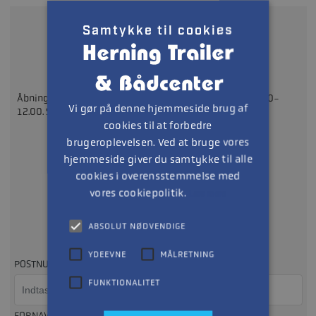
Samtykke til cookies
Ring på
97142211
Åbningstider: Mandag - Fredag 08.30-17.30 Lørdag: 09.00-
Vi gør på denne hjemmeside brug af
12.00. Søndag: LUKKET
cookies til at forbedre
brugeroplevelsen. Ved at bruge vores
eller
hjemmeside giver du samtykke til alle
cookies i overensstemmelse med
vores cookiepolitik.
Læs mere
Udfyld formularen
ABSOLUT NØDVENDIGE
Så kontakter vi dig, så hurtigt som muligt
YDEEVNE
MÅLRETNING
POSTNUMMER
FUNKTIONALITET
FORNAVN