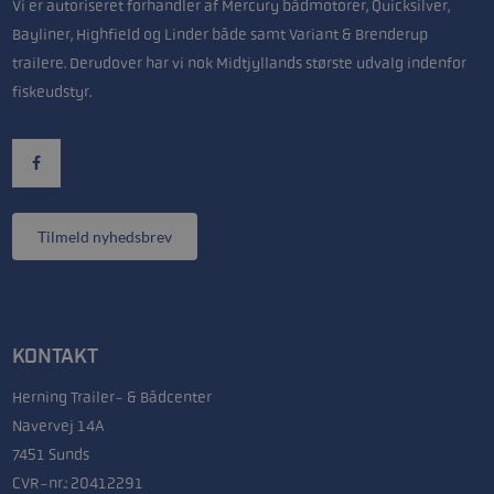
Vi er autoriseret forhandler af Mercury bådmotorer, Quicksilver,
Bayliner, Highfield og Linder både samt Variant & Brenderup
trailere. Derudover har vi nok Midtjyllands største udvalg indenfor
fiskeudstyr.
Tilmeld nyhedsbrev
KONTAKT
Herning Trailer- & Bådcenter
Navervej 14A
7451 Sunds
CVR-nr.: 20412291