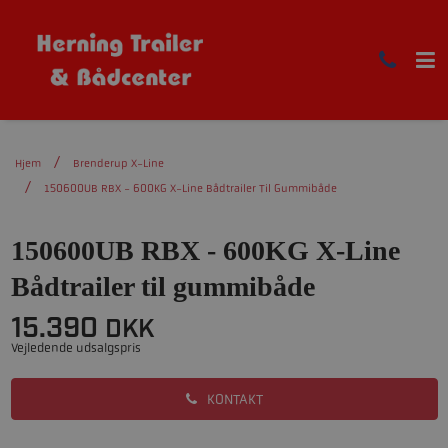
Hjem
Brenderup X-Line
150600UB RBX - 600KG X-Line Bådtrailer Til Gummibåde
150600UB RBX - 600KG X-Line
Bådtrailer til gummibåde
15.390
DKK
Vejledende udsalgspris
KONTAKT