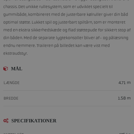
chassis. Det unikke rullesystem, som er udviklet specielt til
gummibåde, kombineret med de justerbare kølruller giver din båd
optimal støtte. Lukket spil og justerbart spiltårn, som er monteret
med en ekstra sikkerhedskæde og flad støttepude for sikkert stop af
din båden. Med de separate lygtekonsoller bliver af- og pålæsning
endnu nemmere. Traileren på billedet kan være vist med
ekstraudstyr.
MÅL
LÆNGDE
4.71 m
BREDDE
1.58 m
SPECIFIKATIONER