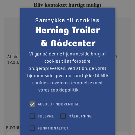
Bliv kontaktet hurtigt muligt
Samtykke til cookies
Ring på
97142211
Vi gør på denne hjemmeside brug af
Åbningstider: Mandag - Fredag 08.30-17.30 Lørdag: 09.00-
cookies til at forbedre
12.00. Søndag: LUKKET
brugeroplevelsen. Ved at bruge vores
hjemmeside giver du samtykke til alle
eller
cookies i overensstemmelse med
vores cookiepolitik.
Læs mere
Udfyld formularen
ABSOLUT NØDVENDIGE
YDEEVNE
MÅLRETNING
Så kontakter vi dig, så hurtigt som muligt
POSTNUMMER
FUNKTIONALITET