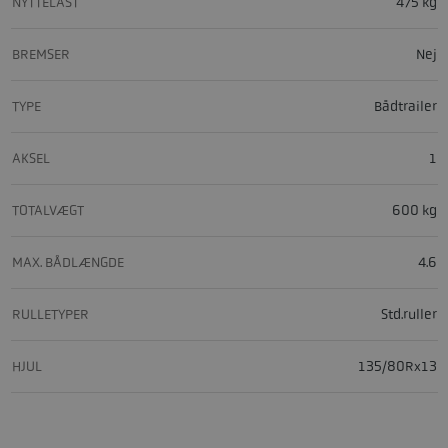
NYTTELAST
475 kg
BREMSER
Nej
TYPE
Bådtrailer
AKSEL
1
TOTALVÆGT
600 kg
MAX. BÅDLÆNGDE
4.6
RULLETYPER
Std.ruller
HJUL
135/80Rx13