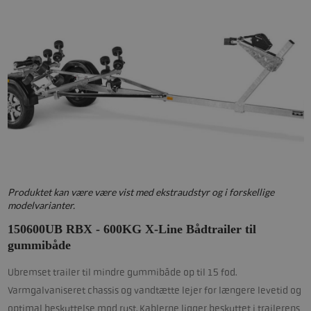
Produktet kan være være vist med ekstraudstyr og i forskellige
modelvarianter.
150600UB RBX - 600KG X-Line Bådtrailer til
gummibåde
Ubremset trailer til mindre gummibåde op til 15 fod.
Varmgalvaniseret chassis og vandtætte lejer for længere levetid og
optimal beskyttelse mod rust. Kablerne ligger beskyttet i trailerens