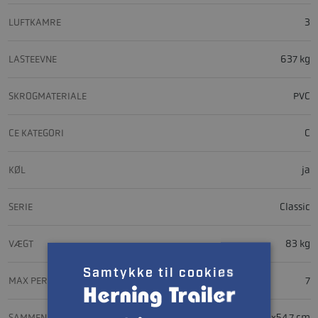
LUFTKAMRE
3
LASTEEVNE
637 kg
SKROGMATERIALE
PVC
CE KATEGORI
C
KØL
ja
SERIE
Classic
VÆGT
83 kg
Samtykke til cookies
MAX PERSONER
7
SAMMENPAKKEDE MÅL
340x105x54,7 cm