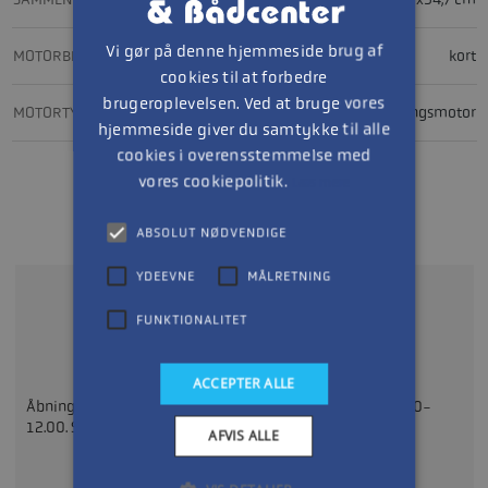
Vi gør på denne hjemmeside brug af
MOTORBEN, LÆNGDE
kort
cookies til at forbedre
brugeroplevelsen. Ved at bruge vores
MOTORTYPE
påhængsmotor
hjemmeside giver du samtykke til alle
cookies i overensstemmelse med
vores cookiepolitik.
Læs mere
Bliv kontaktet hurtigt muligt
ABSOLUT NØDVENDIGE
YDEEVNE
MÅLRETNING
FUNKTIONALITET
Ring på
97142211
ACCEPTER ALLE
Åbningstider: Mandag - Fredag 08.30-17.30 Lørdag: 09.00-
12.00. Søndag: LUKKET
AFVIS ALLE