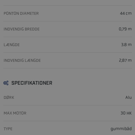
PONTON DIAMETER
44 cm
INDVENDIG BREDDE
0,79 m
LÆNGDE
3.8 m
INDVENDIG LÆNGDE
2,87 m
SPECIFIKATIONER
DØRK
Alu
MAX MOTOR
30 HK
TYPE
gummibåd