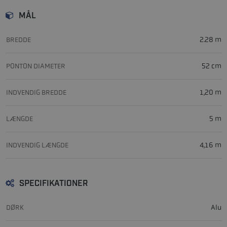
MÅL
BREDDE
2.28 m
PONTON DIAMETER
52 cm
INDVENDIG BREDDE
1,20 m
LÆNGDE
5 m
INDVENDIG LÆNGDE
4,16 m
SPECIFIKATIONER
DØRK
Alu