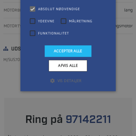
ABSOLUT NØDVENDIGE
MOTORBEN, LÆNGDE
lang
YDEEVNE
MÅLRETNING
MOTORTYPE
påhængsmotor
FUNKTIONALITET
UDSTYR
ACCEPTER ALLE
M/SUS700 pult m/elektronikpakke, FS700 sæde og rollbar
AFVIS ALLE
VIS DETALJER
Bliv kontaktet hurtigt muligt
Ring på
97142211