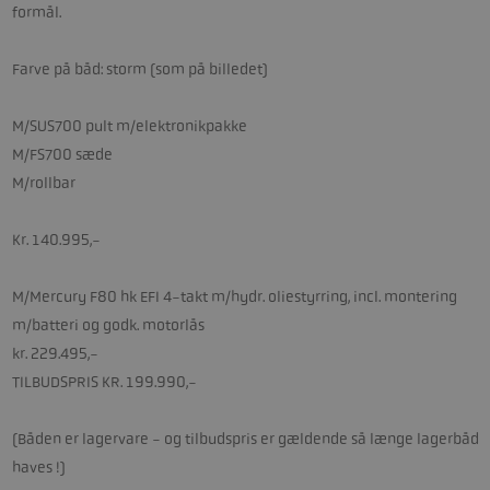
formål.
Farve på båd: storm (som på billedet)
M/SUS700 pult m/elektronikpakke
M/FS700 sæde
M/rollbar
Kr. 140.995,-
M/Mercury F80 hk EFI 4-takt m/hydr. oliestyrring, incl. montering
m/batteri og godk. motorlås
kr. 229.495,-
TILBUDSPRIS KR. 199.990,-
(Båden er lagervare - og tilbudspris er gældende så længe lagerbåd
haves !)