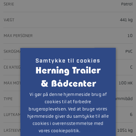
SERIE
Patrol
VÆGT
441 kg
MAX PERSONER
10
SKROGMATERIALE
PVC
Samtykke til cookies
CE KATEGORI
C
MAX MOTOR
100 HK
Vi gør på denne hjemmeside brug af
TYPE
gummibåd
cookies til at forbedre
brugeroplevelsen. Ved at bruge vores
LUFTKAMRE
6
hjemmeside giver du samtykke til alle
cookies i overensstemmelse med
vores cookiepolitik.
LASTEEVNE
1051 kg
Læs mere