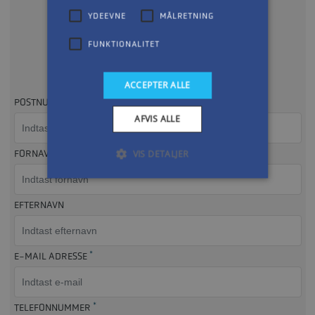
YDEEVNE
MÅLRETNING
FUNKTIONALITET
Udfyld formularen
Så kontakter vi dig, så hurtigt som muligt
ACCEPTER ALLE
POSTNUMMER
AFVIS ALLE
FORNAVN
VIS DETALJER
EFTERNAVN
*
E-MAIL ADRESSE
*
TELEFONNUMMER