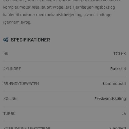
komplet motorinstallation: Propellere, fjernbetjeningsboks og
kabler til motorer med mekanisk betjening, søvandsindtage
igennem skrog.
SPECIFIKATIONER
HK
170 HK
CYLINDRE
Række 4
BRÆNDSTOFSYSTEM
Commonrail
KØLING
Ferskvandskøling
TURBO
Ja
KORROSIONS BESKYTTELSE
Standard