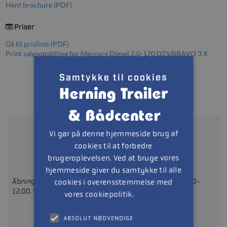
Hent brochure (PDF)
Priser
Gå til prisliste (PDF)
Print salgsopstilling for Mercury Diesel 2.0-170 DTS/BRAVO 3 X
Samtykke til cookies
Bliv kontaktet hurtigt muligt
Vi gør på denne hjemmeside brug af
cookies til at forbedre
Ring på
97142211
brugeroplevelsen. Ved at bruge vores
hjemmeside giver du samtykke til alle
cookies i overensstemmelse med
Åbningstider: Mandag - Fredag 08.30-17.30 Lørdag: 09.00-
12.00. Søndag: LUKKET
vores cookiepolitik.
Læs mere
ABSOLUT NØDVENDIGE
eller