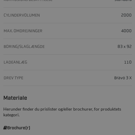
CYLINDERVOLUMEN
2000
MAX. OMDREJNINGER
4000
BORING/SLAGLÆNGDE
83 x 92
LADEANLÆG
110
DREV TYPE
Bravo 3 X
Materiale
Herunder finder du prislister og/eller brochurer, for produktets
kategori.
Brochure(r)