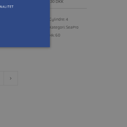
DKK
65.230 DKK
NALITET
dre: 4
Cylindre: 4
gori: SeaPro
Kategori: SeaPro
60
Hk: 60