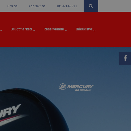
Om os
Kontakt os
Tlf: 97142211
Brugtmarked
Reservedele
Bådudstyr