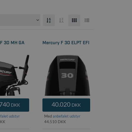
 F 30 MH GA
Mercury F 30 ELPT EFI
.740
40.020
DKK
DKK
falet udstyr
Med
anbefalet udstyr
DKK
44.510 DKK