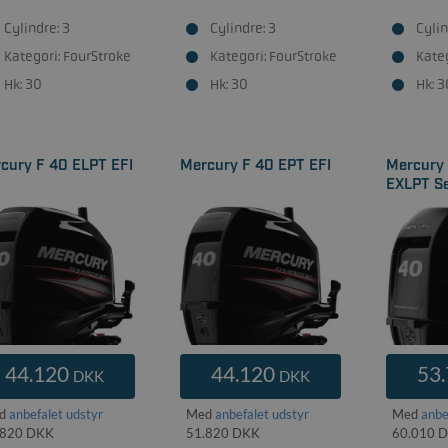
Cylindre: 3
Cylindre: 3
Cylin
Kategori: FourStroke
Kategori: FourStroke
Kateg
Hk: 30
Hk: 30
Hk: 3
cury F 40 ELPT EFI
Mercury F 40 EPT EFI
Mercury 
EXLPT S
44.120
44.120
53
DKK
DKK
d
anbefalet udstyr
Med
anbefalet udstyr
Med
anbe
.820 DKK
51.820 DKK
60.010 