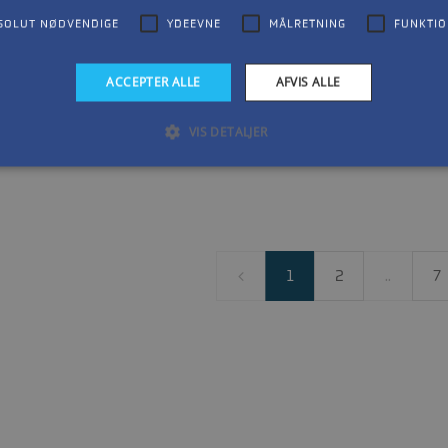
.820 DKK
66.300 DKK
66.300 
SOLUT NØDVENDIGE
YDEEVNE
MÅLRETNING
FUNKTIO
Cylindre: 4
Cylindre: 4
Cylin
ACCEPTER ALLE
AFVIS ALLE
Kategori: FourStroke
Kategori: SeaPro
Kate
Hk: 50
Hk: 60
Hk: 
VIS DETALJER
1
2
..
7