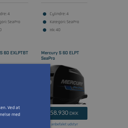
dre: 4
Cylindre: 4
gori: SeaPro
Kategori: SeaPro
0
Hk: 40
 S 60 EXLPTBT
Mercury S 60 ELPT
SeaPro
en. Ved at
.760
58.930
DKK
DKK
mmelse med
falet udstyr
Med
anbefalet udstyr