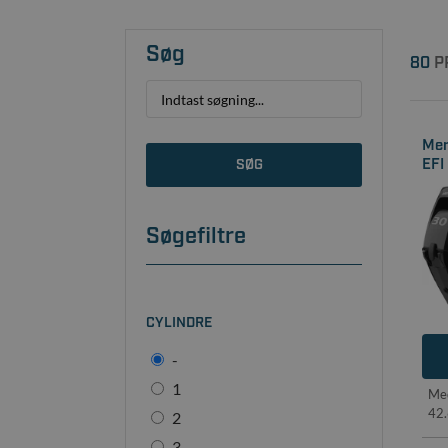
Søg
80
P
Mer
EFI
SØG
Søgefiltre
CYLINDRE
-
1
Me
42
2
3