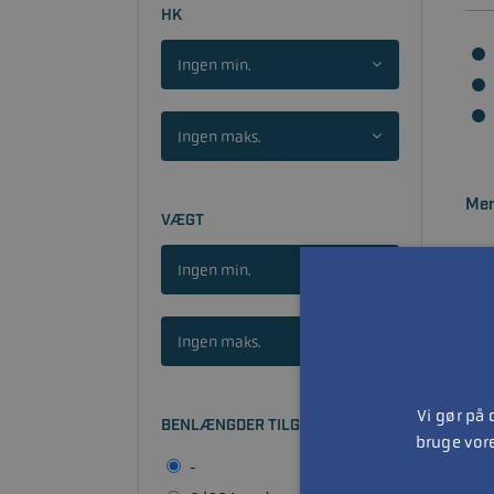
HK
Ingen min.
Ingen maks.
Mer
VÆGT
Ingen min.
Ingen maks.
Vi gør på
BENLÆNGDER TILGÆNGELIGE
bruge vor
-
Me