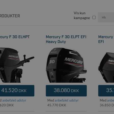
Vis kun
RODUKTER
kampagne
cury F 30 ELHPT
Mercury F 30 ELPT EFI
Mercury
Heavy Duty
EFI
41.520
38.080
35
DKK
DKK
d
anbefalet udstyr
Med
anbefalet udstyr
Med
anbe
.620 DKK
45.770 DKK
36.850 