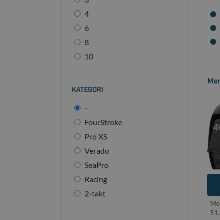
4
6
8
10
Mer
KATEGORI
-
FourStroke
Pro XS
Verado
SeaPro
Racing
2-takt
Me
51