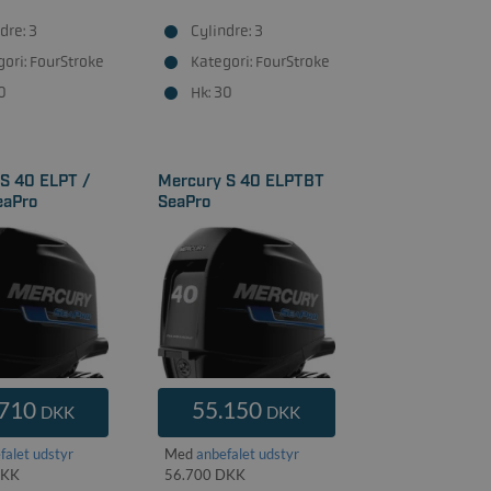
dre: 3
Cylindre: 3
ori: FourStroke
Kategori: FourStroke
0
Hk: 30
S 40 ELPT /
Mercury S 40 ELPTBT
eaPro
SeaPro
.710
55.150
DKK
DKK
falet udstyr
Med
anbefalet udstyr
DKK
56.700 DKK