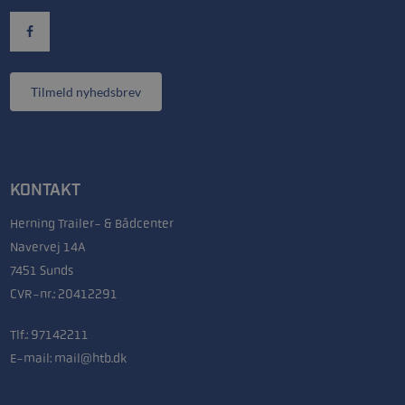
Tilmeld nyhedsbrev
KONTAKT
Herning Trailer- & Bådcenter
Navervej 14A
7451 Sunds
CVR-nr.: 20412291
Tlf.:
97142211
E-mail:
mail@htb.dk