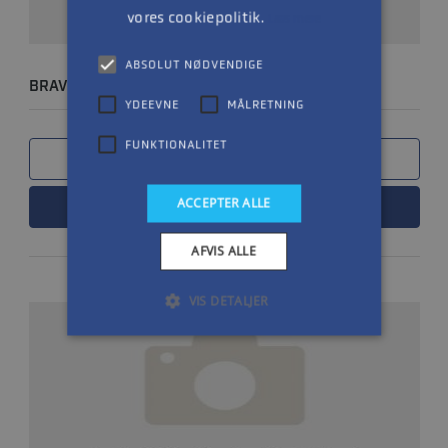
vores cookiepolitik.
Læs mere
ABSOLUT NØDVENDIGE
BRAVO III X DREV 2.20
YDEEVNE
MÅLRETNING
FUNKTIONALITET
SAMMENLIGN
ACCEPTER ALLE
LÆS MERE
AFVIS ALLE
VIS DETALJER