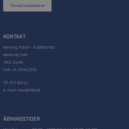
Tilmeld nyhedsbrev
KONTAKT
Herning Trailer- & Bådcenter
Navervej 14A
7451 Sunds
CVR-nr.: 20412291
Tlf.:
97142211
E-mail:
mail@htb.dk
ÅBNINGSTIDER