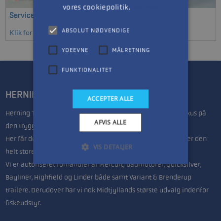
vores cookiepolitik.
Læs mere
Service kits - Mercury Påhængsmotorer
ABSOLUT NØDVENDIGE
Klik for at se mere
YDEEVNE
MÅLRETNING
FUNKTIONALITET
HERNING TRAILER- & BÅDCENTER
ACCEPTER ALLE
Herning Trailer & Bådcenter drives af Lars & Anette, med fokus på
AFVIS ALLE
den trygge handel.
Her får du seriøs vejledning uanset om du søger en jolle eller den
VIS DETALJER
helt store båd til fritidsfiskeren.
Vi er autoriseret forhandler af Mercury bådmotorer, Quicksilver,
Bayliner, Highfield og Linder både samt Variant & Brenderup
trailere. Derudover har vi nok Midtjyllands største udvalg indenfor
fiskeudstyr.