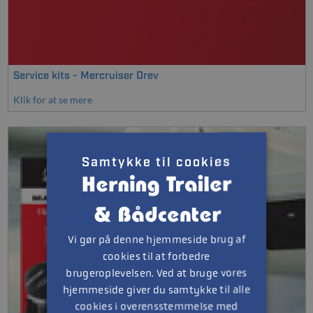
Service kits - Mercruiser Drev
Klik for at se mere
Samtykke til cookies
Vi gør på denne hjemmeside brug af
cookies til at forbedre
brugeroplevelsen. Ved at bruge vores
hjemmeside giver du samtykke til alle
cookies i overensstemmelse med