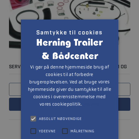
Samtykke til cookies
Vi gør på denne hjemmeside brug af
SERVICEKIT - MERCRUISER ALPHA ONE GEN II 1991 OG
cookies til at forbedre
NYERE -..
brugeroplevelsen. Ved at bruge vores
hjemmeside giver du samtykke til alle
SAMMENLIGN
cookies i overensstemmelse med
vores cookiepolitik.
LÆS MERE
Læs mere
ABSOLUT NØDVENDIGE
YDEEVNE
MÅLRETNING