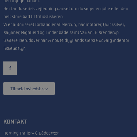
den trygge handel.
Her får du seriøs vejledning uanset om du søger en jolle eller den
helt store båd til fritidsfiskeren.
Vi er autoriseret forhandler af Mercury bådmotorer, Quicksilver,
Bayliner, Highfield og Linder både samt Variant & Brenderup
trailere. Derudover har vi nok Midtjyllands største udvalg indenfor
fiskeudstyr.
Tilmeld nyhedsbrev
KONTAKT
Herning Trailer- & Bådcenter